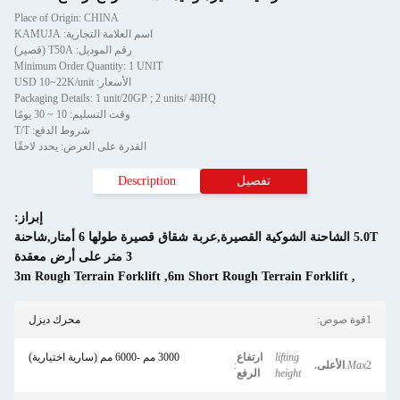
Place of Origin: CHINA
اسم العلامة التجارية: KAMUJA
رقم الموديل: T50A (قصير)
Minimum Order Quantity: 1 UNIT
الأسعار: USD 10~22K/unit
Packaging Details: 1 unit/20GP ; 2 units/ 40HQ
وقت التسليم: 10 ~ 30 يومًا
شروط الدفع: T/T
القدرة على العرض: يحدد لاحقًا
تفصيل
Description
إبراز:
5.0T الشاحنة الشوكية القصيرة,عربة شقاق قصيرة طولها 6 أمتار,شاحنة
3 متر على أرض معقدة
3m Rough Terrain Forklift
,
6m Short Rough Terrain Forklif
محرك ديزل
lifting
ارتفاع
3000 مم -6000 مم (سارية اختيارية)
الأعلى.
:
height
الرفع