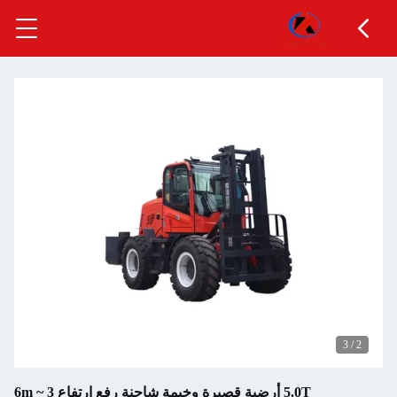
5.0T أرضية قصيرة وخيمة شاحنة رفع ارتفاع 3 ~ 6m