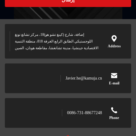
إضافة، شارع (كينغ تشو هو)18، مركز تشانغ تونغ
اللوجستيكي الطابق الرابع الغرفة 818، منطقة التنمية
Addre
الاقتصادية جينشيا، مدينة تشانغشا، مقاطعة هونان، الصين
Javier.he@kamuja.cn
E-mai
0086-731-88677248
Phon