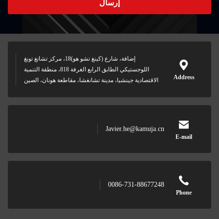
إرسال
إضافة، شارع (كينغ تشو هو)18، مركز تشانغ تونغ
اللوجستيكي الطابق الرابع الغرفة 818، منطقة التنمية
Address
الاقتصادية جينشيا، مدينة تشانغشا، مقاطعة هونان، الصين
Javier.he@kamuja.cn
E-mail
0086-731-88677248
Phone