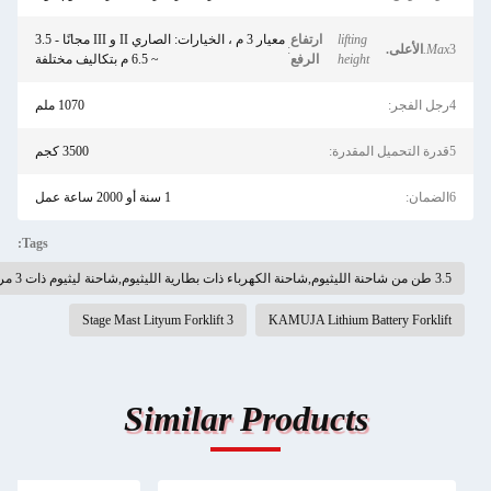
lifting
ارتفاع
معيار 3 م ، الخيارات: الصاري II و III مجانًا - 3.5
Max.
الأعلى.
:
height
الرفع
~ 6.5 م بتكاليف مختلفة
جل الفجر:
1070 ملم
ة التحميل المقدرة:
3500 كجم
لضمان:
1 سنة أو 2000 ساعة عمل
Tags:
3.5 طن من شاحنة الليثيوم,شاحنة الكهرباء ذات بطارية الليثيوم,شاحنة ليثيوم ذات 3 مراحل
3 Stage Mast Lityum Forklift
KAMUJA Lithium Battery Forklift
Similar Products