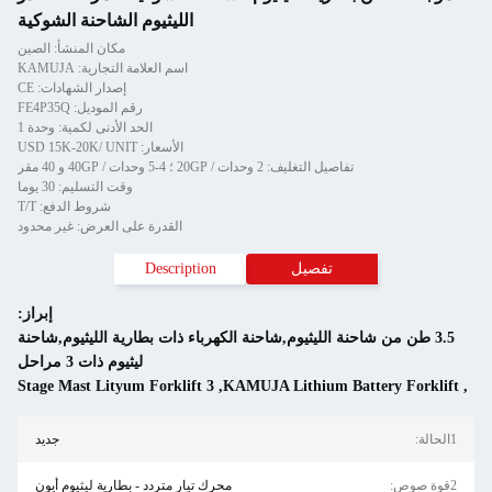
الليثيوم الشاحنة الشوكية
مكان المنشأ: الصين
اسم العلامة التجارية: KAMUJA
إصدار الشهادات: CE
رقم الموديل: FE4P35Q
الحد الأدنى لكمية: وحدة 1
الأسعار: USD 15K-20K/ UNIT
تفاصيل التغليف: 2 وحدات / 20GP ؛ 4-5 وحدات / 40GP و 40 مقر
وقت التسليم: 30 يوما
شروط الدفع: T/T
القدرة على العرض: غير محدود
تفصيل
Description
إبراز:
3.5 طن من شاحنة الليثيوم,شاحنة الكهرباء ذات بطارية الليثيوم,شاحنة
ليثيوم ذات 3 مراحل
3 Stage Mast Lityum Forklift
,
KAMUJA Lithium Battery Forklif
لحالة:
جديد
وة صوص:
محرك تيار متردد - بطارية ليثيوم أيون