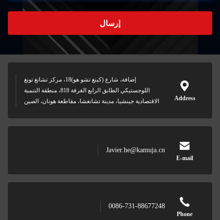
إرسال
إضافة، شارع (كينغ تشو هو)18، مركز تشانغ تونغ
اللوجستيكي الطابق الرابع الغرفة 818، منطقة التنمية
Address
الاقتصادية جينشيا، مدينة تشانغشا، مقاطعة هونان، الصين
Javier.he@kamuja.cn
E-mail
0086-731-88677248
Phone