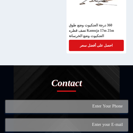
360 درجة العنكبوت وضع طوق
Kamuja 17m 21m نصف قطره
العنكبوت وضع الخرسانة
احصل على أفضل سعر
Contact