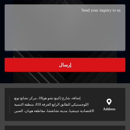
إرسال
إضافة، شارع (كينغ تشو هو)18، مركز تشانغ تونغ
اللوجستيكي الطابق الرابع الغرفة 818، منطقة التنمية
Address
الاقتصادية جينشيا، مدينة تشانغشا، مقاطعة هونان، الصين