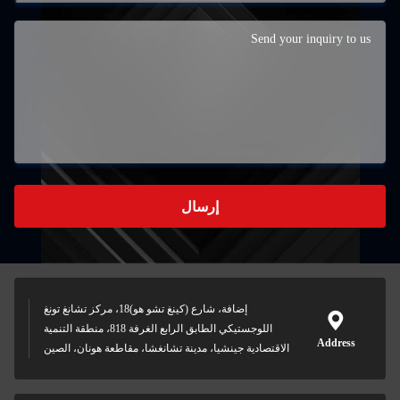
إرسال
إضافة، شارع (كينغ تشو هو)18، مركز تشانغ تونغ
اللوجستيكي الطابق الرابع الغرفة 818، منطقة التنمية
Address
الاقتصادية جينشيا، مدينة تشانغشا، مقاطعة هونان، الصين