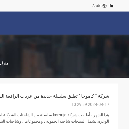
Arabic
منزل
شركة " كاموجا " تطلق سلسلة جديدة من عربات الرافعة ال
2024-04-17 10:29:59
هذا الشهر ، أطلقت شركة kamuja سلسلة من ال
الوعرة. تشمل المنتجات شاحنة الحمولة ، ومجموعات ، وشاحنات الشوك
كهربائية يعطي العملاء المزيد من الخيارات من حيث تكلفة المعدات وسي