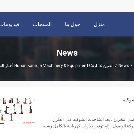
منزل
حول بنا
المنتجات
فيديوهات
News
/
News
/
الصين Hunan Kamuja Machinery & Equipment Co.,Ltd أخبار الشركة
شوكية
شاحنات الشوكية لعمل التخزين ، بعد الشاحنات الشوكية على الطرق
ة الوصول ، إلخ.توفير خيارات كهربائية بالكامل وشبه
ناريوهات التطبيقمواد ...