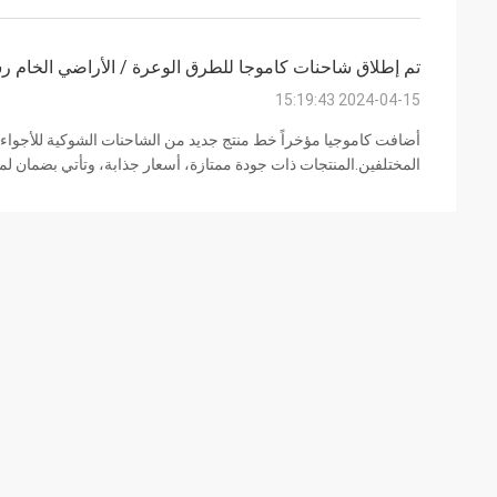
تم إطلاق شاحنات كاموجا للطرق الوعرة / الأراضي الخام رس
2024-04-15 15:19:43
أضافت كاموجيا مؤخراً خط منتج جديد من الشاحنات الشوكية للأجواء ال
12 طن. للاتجاه الرئيسي 3T و 5T، ونحن نقدم العديد من التصاميم، بما في ...