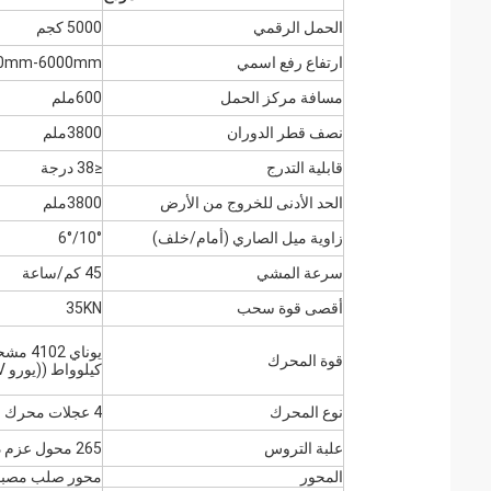
الحمل الرقمي
5000 كجم
ارتفاع رفع اسمي
0mm-6000mm
مسافة مركز الحمل
600ملم
نصف قطر الدوران
3800ملم
قابلية التدرج
≤38 درجة
الحد الأدنى للخروج من الأرض
3800ملم
زاوية ميل الصاري (أمام/خلف)
10°/6°
سرعة المشي
45 كم/ساعة
أقصى قوة سحب
35KN
قوة المحرك
كيلوواط ((يورو V)
نوع المحرك
4 عجلات محرك
علبة التروس
265 محول عزم دوران مزدوج عالية منخفضة الدوران
المحور
محور صلب مصبوب