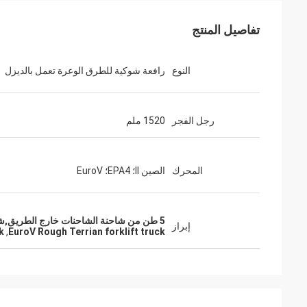
تفاصيل المنتج
النوع
رافعة شوكية للطرق الوعرة تعمل بالديزل
رجل الفجر
1520 ملم
المحرك
الصين II؛ EPA4؛ EuroV
5 طن من شاحنة الشاحنات خارج الطريق,شاحنة شاحنات يوروفي (EuroV),EPA4 شاحنة شاحنة أرضية خشنة
إبراز
k
,
EuroV Rough Terrian forklift truck