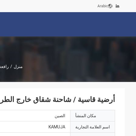
Arabic
منزل
/
رافعة
أرضية قاسية / شاحنة شقاق خارج الطريق 5 طن مؤشر المحور دعم  EuroV
مكان المنشأ
الصين
اسم العلامة التجارية
KAMUJA