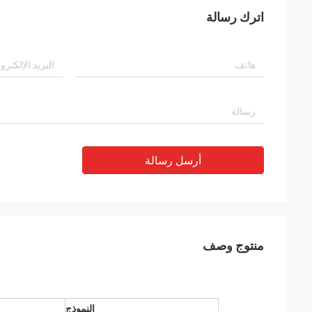
اترك رسالة
أرسل رسالة
منتوج وصف
النموذج