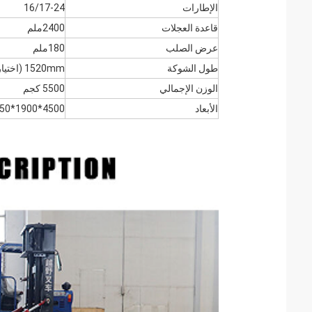
الإطارات
16/17-24
قاعدة العجلات
2400ملم
عرض الصلب
180ملم
طول الشوكة
1520mm (اختياري)
الوزن الإجمالي
5500 كجم
الأبعاد
4500*1900*2850ملم