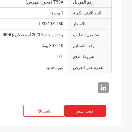
رقم الموديل
T50A (محور الفهرس)
الحد الأدنى لكمية
1 وحدة
الأسعار
USD 11K-25K
تفاصيل التغليف
وحدة واحدة/20GP أو وحدتان/40HQ
وقت التسليم
10 ~ 30 يومًا
شروط الدفع
T/T
القدرة على العرض
غير محدود
افضل سعر
ﺎﺘﺼﻟ ﺍﻶﻧ