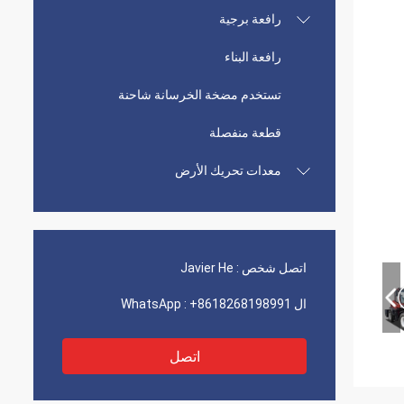
رافعة برجية
رافعة البناء
تستخدم مضخة الخرسانة شاحنة
قطعة منفصلة
معدات تحريك الأرض
اتصل شخص :
Javier He
ال WhatsApp :
+8618268198991
اتصل