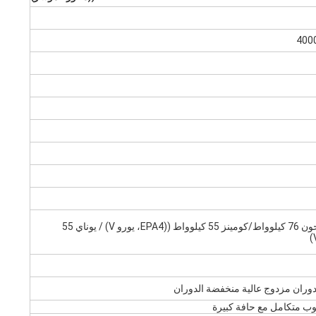
400
يوناي 4102 مشحون 76 كيلوواط/كومينز 55 كيلوواط ((EPA4، يورو V) / يوناي 55
 متكامل مع حافة كبيرة