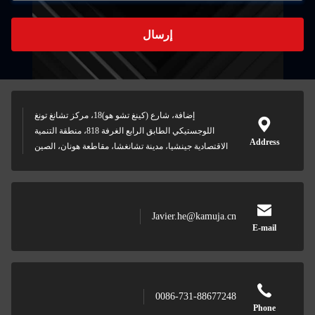
إرسال
إضافة، شارع (كينغ تشو هو)18، مركز تشانغ تونغ
اللوجستيكي الطابق الرابع الغرفة 818، منطقة التنمية
Address
الاقتصادية جينشيا، مدينة تشانغشا، مقاطعة هونان، الصين
Javier.he@kamuja.cn
E-mail
0086-731-88677248
Phone