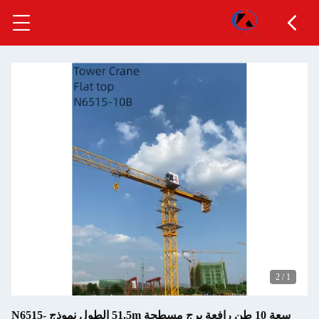
2
/
1
سعة 10 طن رافعة برج مسطحة 51.5m الطول نموذج N6515-