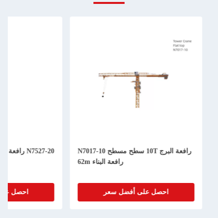
رافعة البرج 10T سطح مسطح N7017-10
رافعة البناء 62m
احصل على أفضل سعر
احصل على