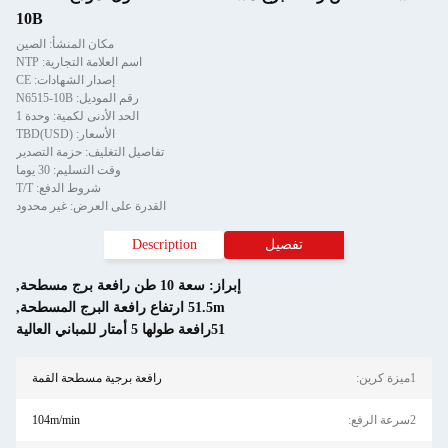
10B
مكان المنشأ: الصين
اسم العلامة التجارية: NTP
إصدار الشهادات: CE
رقم الموديل: N6515-10B
الحد الأدنى لكمية: وحدة 1
الأسعار: TBD(USD)
تفاصيل التغليف: حزمة التصدير
وقت التسليم: 30 يوما
شروط الدفع: T/T
القدرة على العرض: غير محدود
تفصيل
Description
إبراز:
سعة 10 طن رافعة برج مسطحة
,
51.5m ارتفاع رافعة البرج المسطحة
,
51رافعة طولها 5 أمتار للمباني العالية
1ميزة كرين:
رافعة برجية مسطحة القمة
2سرعة الرفع:
104m/min