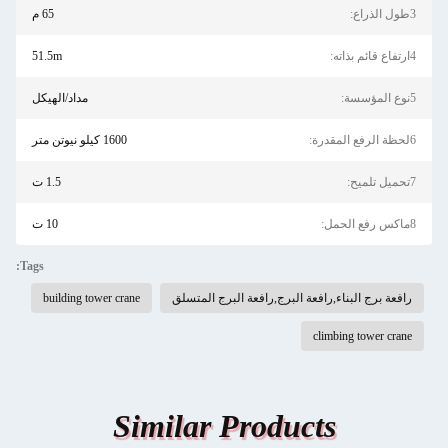
3طول الذراع:
65 م
4ارتفاع قائم بذاته:
51.5m
5نوع المؤسسة:
مداد/الهيكل
6لحظة الرفع المقدرة:
1600 كيلو نيوتن متر
7تحميل تلميح:
1.5 ت
8ماكس رفع الحمل:
10 ت
Tags:
رافعة برج البناء,رافعة البرج,رافعة البرج المتسلق
building tower crane
climbing tower crane
Similar Products