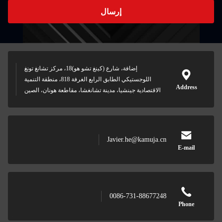
إرسال
إضافة، شارع (كينغ تشو هو)18، مركز تشانغ تونغ
اللوجستيكي الطابق الرابع الغرفة 818، منطقة التنمية
Address
الاقتصادية جينشيا، مدينة تشانغشا، مقاطعة هونان، الصين
Javier.he@kamuja.cn
E-mail
0086-731-88677248
Phone