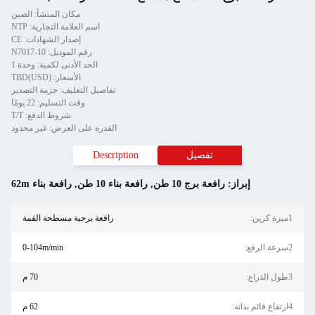
مكان المنشأ: الصين
اسم العلامة التجارية: NTP
إصدار الشهادات: CE
رقم الموديل: N7017-10
الحد الأدنى لكمية: وحدة 1
الأسعار: TBD(USD)
تفاصيل التغليف: حزمة التصدير
وقت التسليم: 22 يومًا
شروط الدفع: T/T
القدرة على العرض: غير محدود
تفصيل
Description
إبراز:
رافعة برج 10 طن
,
رافعة بناء 10 طن
,
رافعة بناء 62m
1ميزة كرين:
رافعة برجية مسطحة القمة
2سرعة الرفع:
0-104m/min
3طول الذراع:
70 م
4ارتفاع قائم بذاته:
62 م