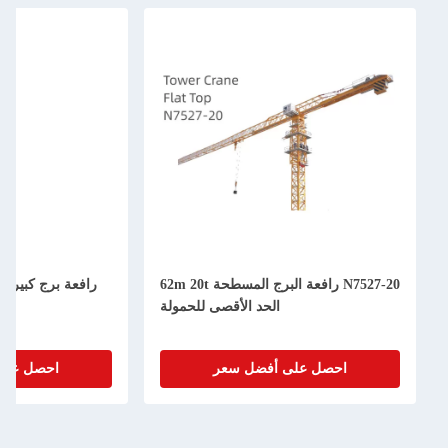
N7527-20 رافعة البرج المسطحة 62m 20t
الحد الأقصى للحمولة
احصل على أفضل سعر
احصل على