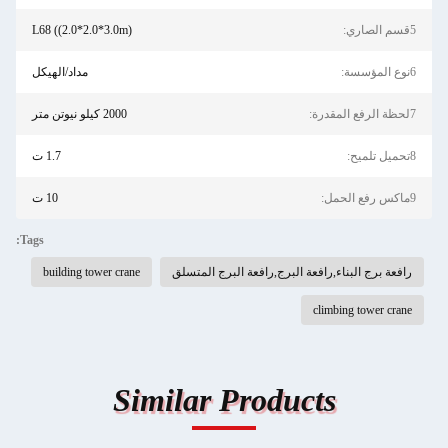
5قسم الصاري:
L68 ((2.0*2.0*3.0m)
6نوع المؤسسة:
مداد/الهيكل
7لحظة الرفع المقدرة:
2000 كيلو نيوتن متر
8تحميل تلميح:
1.7 ت
9ماكس رفع الحمل:
10 ت
Tags:
رافعة برج البناء,رافعة البرج,رافعة البرج المتسلق
building tower crane
climbing tower crane
Similar Products