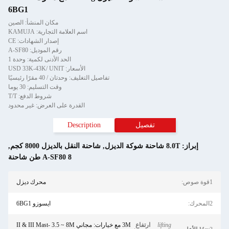
6BG1
مكان المنشأ: الصين
اسم العلامة التجارية: KAMUJA
إصدار الشهادات: CE
رقم الموديل: A-SF80
الحد الأدنى لكمية: وحدة 1
الأسعار: USD 33K-43K/ UNIT
تفاصيل التغليف: وحدتان / 40 مقرًا رئيسيًا
وقت التسليم: 30 يوما
شروط الدفع: T/T
القدرة على العرض: غير محدود
تفصيل
Description
إبراز:
8.0T شاحنة شوكة الديزل
,
شاحنة النقل بالديزل 8000 كجم
,
A-SF80 8 طن شاحنة
1قوة صوص:
محرك ديزل
2المحرك:
ايسوزو 6BG1
lifting
ارتفاع
3M مع خيارات: مجاني II & III Mast- 3.5 ~ 8M