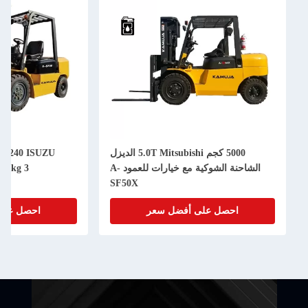
5000 كجم 5.0T Mitsubishi الديزل
U
الشاحنة الشوكية مع خيارات للعمود A-
3000kg 3 طن الديزل الشاحنة
SF50X
احصل على أفضل سعر
احصل على