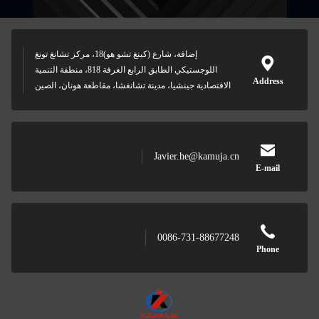
إضافة، شارع (كينغ تشو هو)18، مركز تشانغ تونغ
اللوجستيكي الطابق الرابع الغرفة 818، منطقة التنمية
Address
الاقتصادية جينشيا، مدينة تشانغشا، مقاطعة هونان، الصين
Javier.he@kamuja.cn
E-mail
0086-731-88677248
Phone