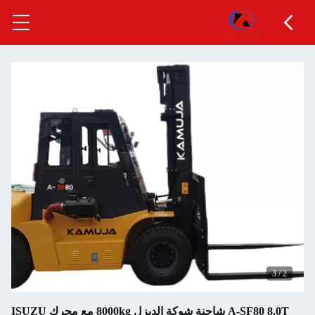
3
/
2
A-SF80 8.0T شاحنة شوكة الديزل 8000kg مع محرك ISUZU