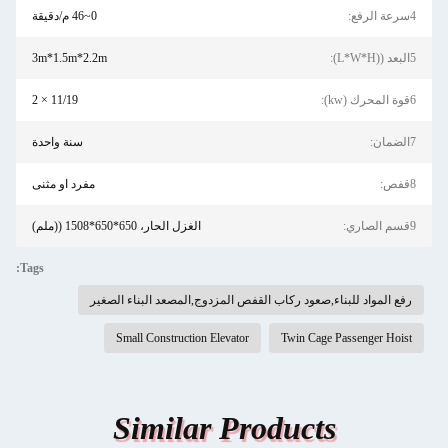
4سرعة الرفع:
0~46 م/دقيقة
5البعد ((L*W*H):
3m*1.5m*2.2m
6قوة المحرك (kw):
11/19 × 2
7الضمان:
سنة واحدة
8قفص:
مفرد او مثنى
9قسم الصاري:
الغزل الحار، 650*650*1508 ((ملم)
Tags:
رفع المواد للبناء,صعود ركاب القفص المزدوج,المصعد البناء الصغير
Small Construction Elevator
Twin Cage Passenger Hoist
Similar Products