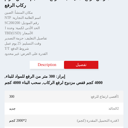
ركاب الرفع
مكان المنشأ: الصين
اسم العلامة التجارية: NTP
رقم الموديل: SC200/200
الحد الأدنى لكمية: وحدة 1
الأسعار: TBD(USD)
تفاصيل التغليف: حزمة التصدير
وقت التسليم: 25 يوم عمل
شروط الدفع: T/T
القدرة على العرض: غير محدود
تفصيل
Description
إبراز:
300 متر من الرفع للمواد للبناء
,
4000 كجم قفص مزدوج لرفع الركاب
,
سحب البناء 4000 كجم
1أقصى ارتفاع للرفع:
300
2الحالة:
جديد
3قدرة التحميل المقدرة (كجم):
2*2000 كجم