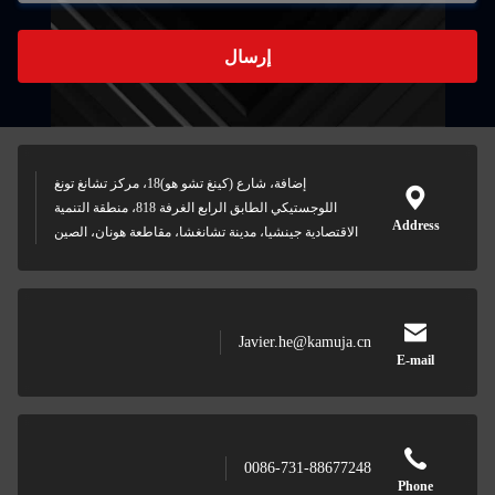
إرسال
إضافة، شارع (كينغ تشو هو)18، مركز تشانغ تونغ
اللوجستيكي الطابق الرابع الغرفة 818، منطقة التنمية
Address
الاقتصادية جينشيا، مدينة تشانغشا، مقاطعة هونان، الصين
Javier.he@kamuja.cn
E-mail
0086-731-88677248
Phone